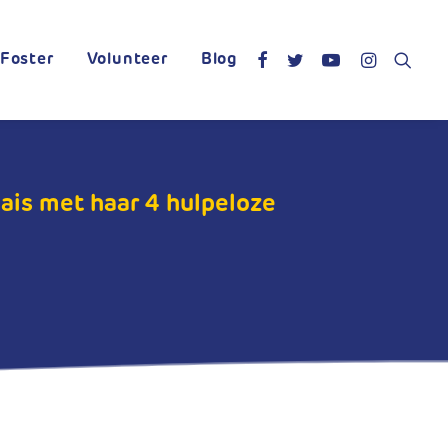
Foster
Volunteer
Blog
ais met haar 4 hulpeloze