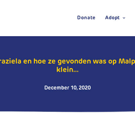
Donate
Adopt
aziela en hoe ze gevonden was op Malp
klein...
December 10, 2020