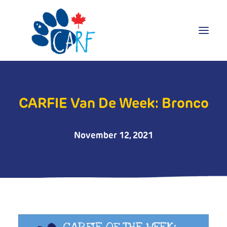
Donate
CARFIE Van De Week: Bronco
Adopt
Foster
Volunteer
November 12, 2021
Blog
Search