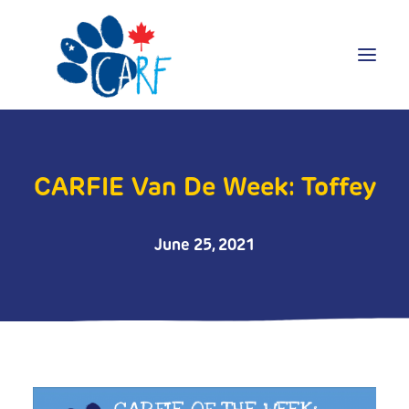
Donate
CARFIE Van De Week: Toffey
Adopt
Foster
Volunteer
June 25, 2021
Blog
Search